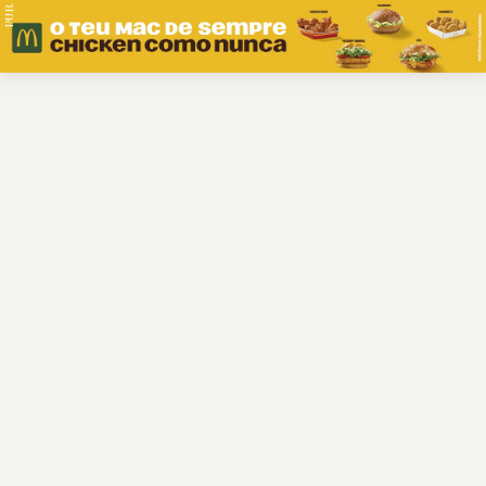
PUB.
Braga
Região
Desporto
Religião
Nacional
Internacional