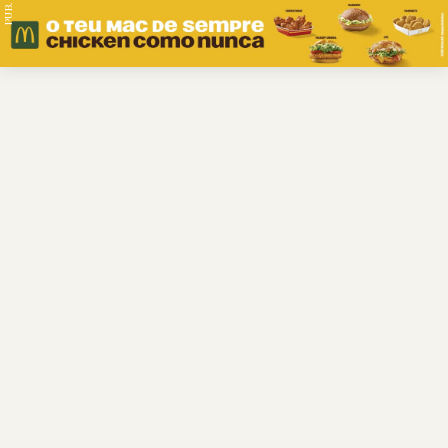
PUB.
Braga
Região
Desporto
Religião
Nacional
Internacional