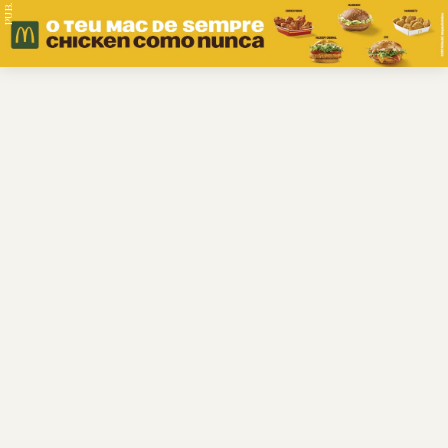
PUB.
Braga
Região
Desporto
Religião
Nacional
Internacional