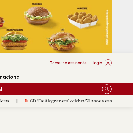
cese Braga
Torne-se assinante
Login
rnacional
M
GD “Os Alegrienses" celebra 50 anos a sonhar com «casa própria»
D.