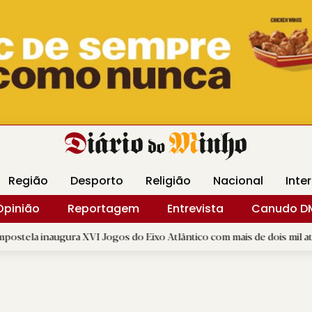
Revista Minha
Gráfica DM
Livraria DM
Arquidio
Região
Desporto
Religião
Nacional
Inte
Opinião
Reportagem
Entrevista
Canudo D
ura XVI Jogos do Eixo Atlântico com mais de dois mil atletas
|