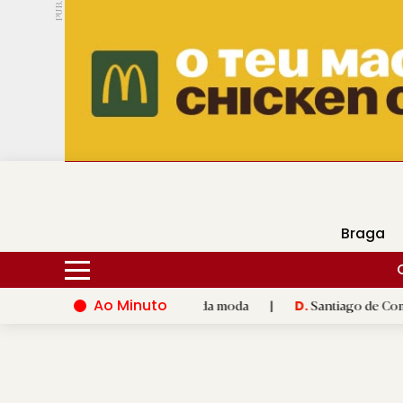
PUB.
DMtv
Hoje
18ºC
29ºC
Braga
Ao Minuto
e à inovação do mundo da moda
|
Santiago de Compostela inaug
D.