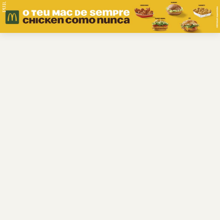
PUB.
Braga
Região
Desporto
Religião
Nacional
Internacional