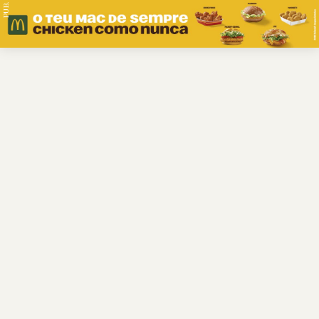
PUB.
Braga
Região
Desporto
Religião
Nacional
Internacional