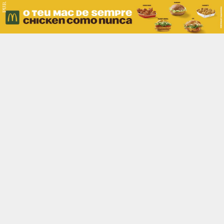
PUB.
Braga
Região
Desporto
Religião
Nacional
Internacional