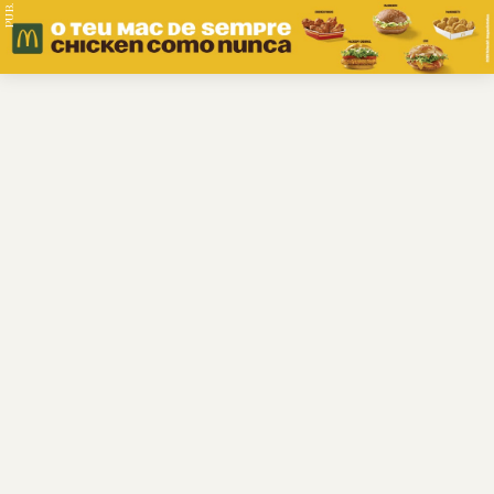
PUB.
Braga
Região
Desporto
Religião
Nacional
Internacional