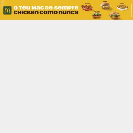
PUB.
Braga
Região
Desporto
Religião
Nacional
Internacional