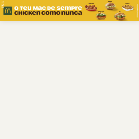
PUB.
Braga
Região
Desporto
Religião
Nacional
Internacional