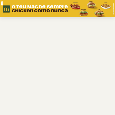
PUB.
Braga
Região
Desporto
Religião
Nacional
Internacional