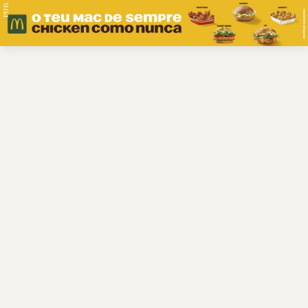
PUB.
Braga
Região
Desporto
Religião
Nacional
Internacional