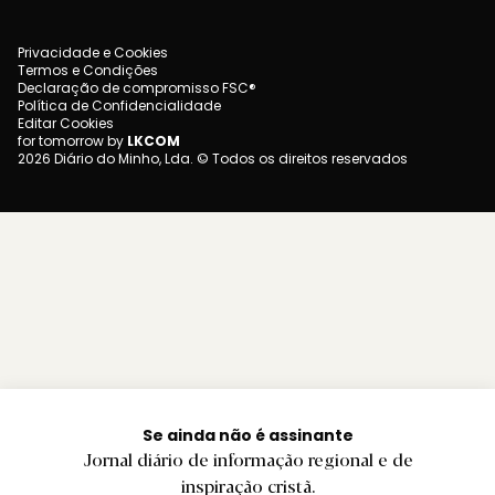
Privacidade e Cookies
Termos e Condições
Declaração de compromisso FSC®
Política de Confidencialidade
Editar Cookies
for tomorrow by
LKCOM
2026 Diário do Minho, Lda. © Todos os direitos reservados
Se ainda não é assinante
Jornal diário de informação regional e de
inspiração cristã.