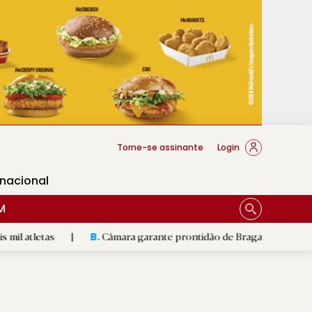
cese Braga
Torne-se assinante
Login
rnacional
M
|
Câmara garante prontidão de Braga no resgate animal
|
B.