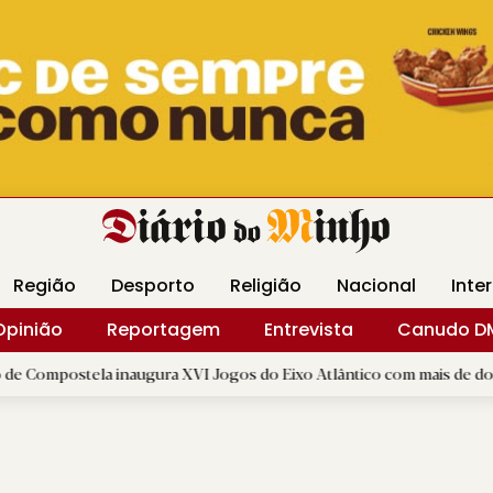
Revista Minha
Gráfica DM
Livraria DM
Arquidio
Região
Desporto
Religião
Nacional
Inte
Opinião
Reportagem
Entrevista
Canudo D
la inaugura XVI Jogos do Eixo Atlântico com mais de dois mil atletas