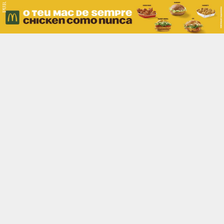
PUB.
Braga
Região
Desporto
Religião
Nacional
Internacional