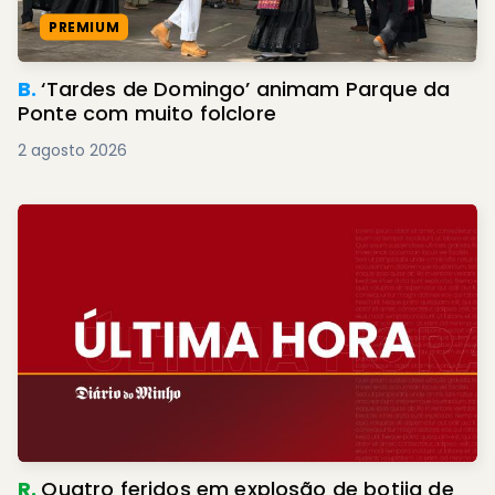
PREMIUM
B.
‘Tardes de Domingo’ animam Parque da
Ponte com muito folclore
2 agosto 2026
R.
Quatro feridos em explosão de botija de