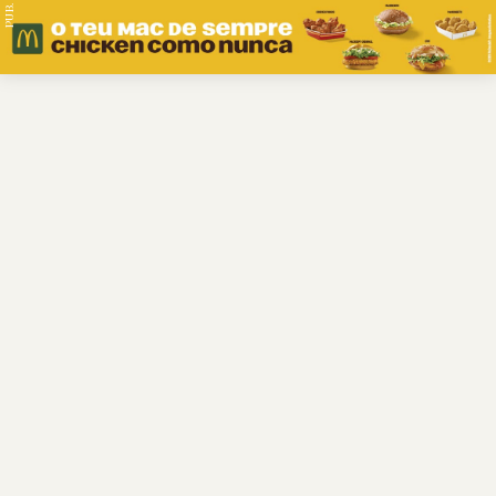
PUB.
Braga
Região
Desporto
Religião
Nacional
Internacional