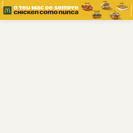
PUB.
Braga
Região
Desporto
Religião
Nacional
Internacional