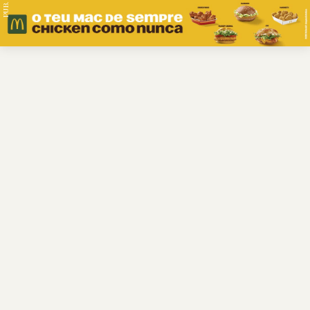
PUB.
Braga
Região
Desporto
Religião
Nacional
Internacional