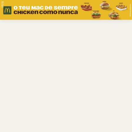
PUB.
Braga
Região
Desporto
Religião
Nacional
Internacional