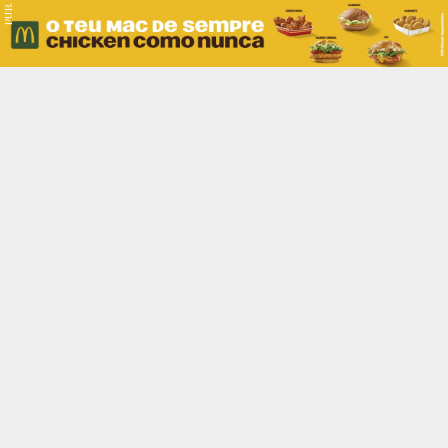
PUB.
Braga
Região
Desporto
Religião
Nacional
Internacional