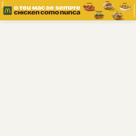
PUB.
Braga
Região
Desporto
Religião
Nacional
Internacional