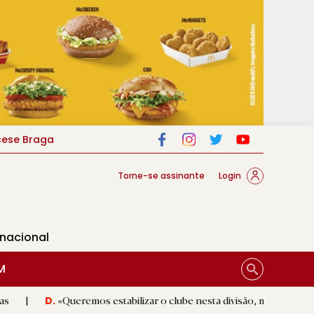
cese Braga
Torne-se assinante
Login
rnacional
M
Queremos estabilizar o clube nesta divisão, mas sem perder ambição»