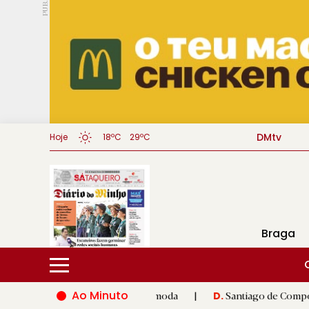
PUB.
DMtv
Hoje
18ºC
29ºC
Braga
Ao Minuto
inovação do mundo da moda
|
Santiago de Compostela inaugura 
D.