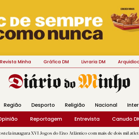
Revista Minha
Gráfica DM
Livraria DM
Arquidio
Região
Desporto
Religião
Nacional
Inte
Opinião
Reportagem
Entrevista
Canudo D
XVI Jogos do Eixo Atlântico com mais de dois mil atletas
|
«
D.