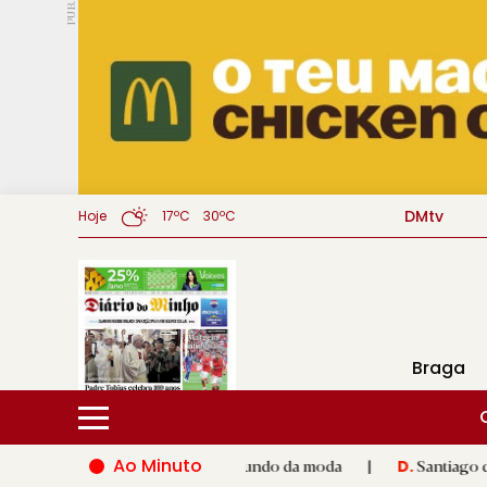
PUB.
DMtv
Hoje
17ºC
30ºC
Braga
Ao Minuto
ento e à inovação do mundo da moda
|
Santiago de Compostela 
D.