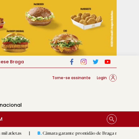
cese Braga
Torne-se assinante
Login
rnacional
M
|
Câmara garante prontidão de Braga no resgate animal
|
B.