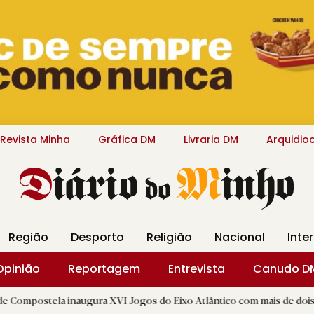
Revista Minha
Gráfica DM
Livraria DM
Arquidio
Região
Desporto
Religião
Nacional
Inte
Opinião
Reportagem
Entrevista
Canudo D
inaugura XVI Jogos do Eixo Atlântico com mais de dois mil atletas