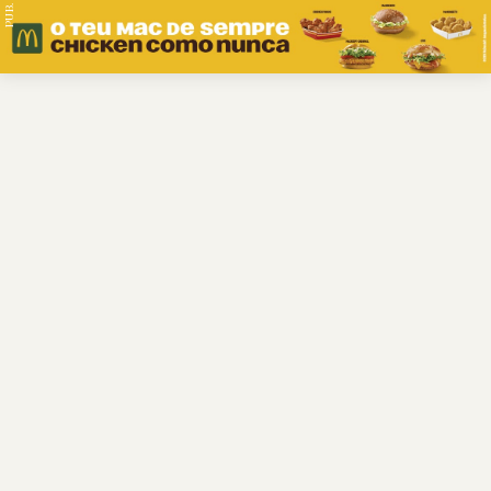
PUB.
Braga
Região
Desporto
Religião
Nacional
Internacional