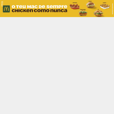
PUB.
Braga
Região
Desporto
Religião
Nacional
Internacional