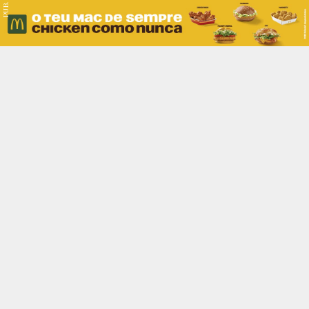
PUB.
Braga
Região
Desporto
Religião
Nacional
Internacional