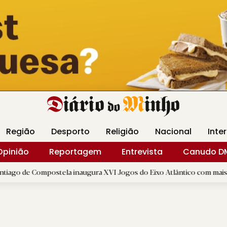
Revista Minha
Gráfica DM
Livraria DM
Arquidio
Região
Desporto
Religião
Nacional
Inte
Opinião
Reportagem
Entrevista
Canudo D
ompostela inaugura XVI Jogos do Eixo Atlântico com mais de dois mil 