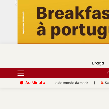
PUB.
DMtv
Hoje
16ºC
28ºC
Braga
Ao Minuto
co ao talento e à inovação do mundo da moda
|
Santiago de C
D.