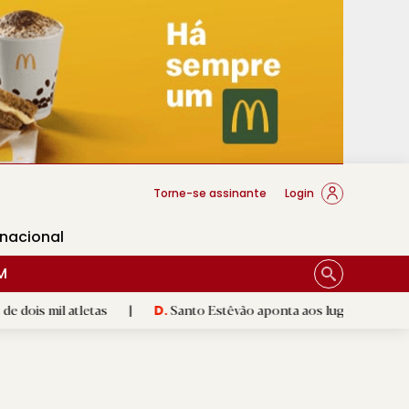
cese Braga
Torne-se assinante
Login
rnacional
M
atletas
|
Santo Estêvão aponta aos lugares cimeiros da Honr
D.