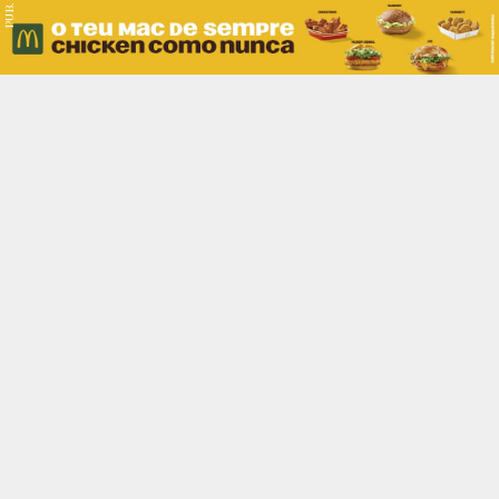
PUB.
Braga
Região
Desporto
Religião
Nacional
Internacional