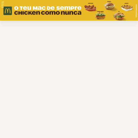
PUB.
Braga
Região
Desporto
Religião
Nacional
Internacional