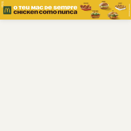
PUB.
Braga
Região
Desporto
Religião
Nacional
Internacional