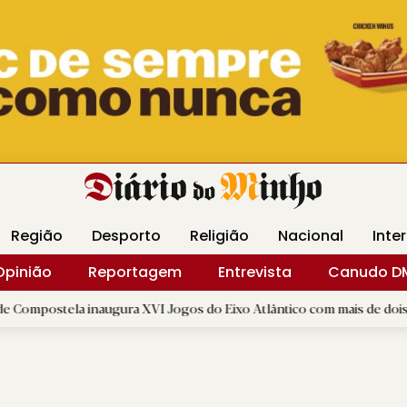
Revista Minha
Gráfica DM
Livraria DM
Arquidio
Região
Desporto
Religião
Nacional
Inte
Opinião
Reportagem
Entrevista
Canudo D
 inaugura XVI Jogos do Eixo Atlântico com mais de dois mil atletas