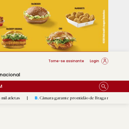
cese Braga
Torne-se assinante
Login
rnacional
M
|
Câmara garante prontidão de Braga no resgate animal
|
B.