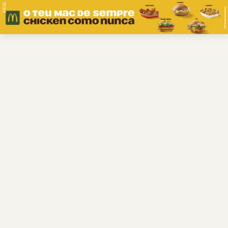
PUB.
Braga
Região
Desporto
Religião
Nacional
Internacional