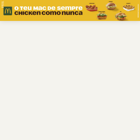
PUB.
Braga
Região
Desporto
Religião
Nacional
Internacional