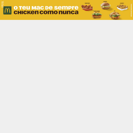
PUB.
Braga
Região
Desporto
Religião
Nacional
Internacional