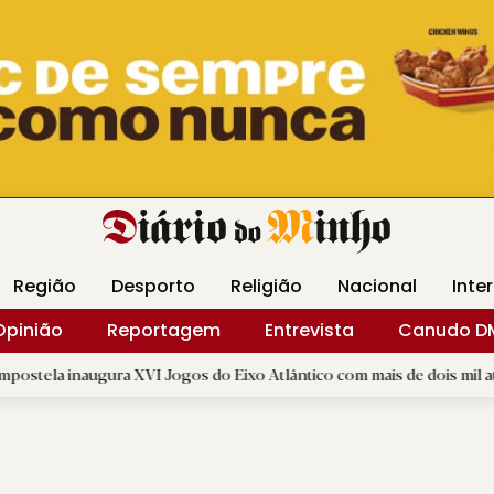
Revista Minha
Gráfica DM
Livraria DM
Arquidio
Região
Desporto
Religião
Nacional
Inte
Opinião
Reportagem
Entrevista
Canudo D
ura XVI Jogos do Eixo Atlântico com mais de dois mil atletas
|