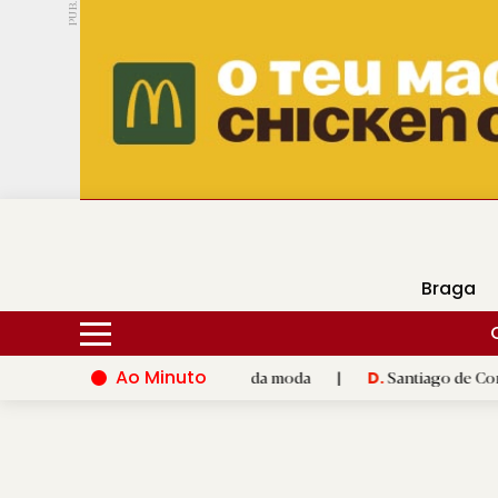
PUB.
DMtv
Hoje
18ºC
29ºC
Braga
Ao Minuto
e à inovação do mundo da moda
|
Santiago de Compostela inaug
D.