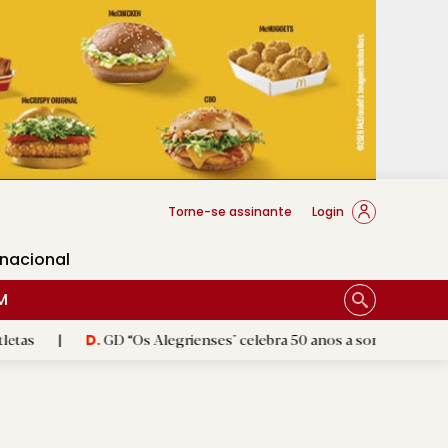
cese Braga
Torne-se assinante
Login
rnacional
M
GD “Os Alegrienses" celebra 50 anos a sonhar com «casa própria»
D.