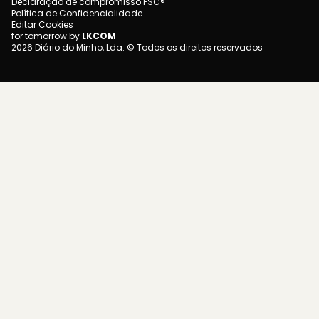
Declaração de compromisso FSC®
Política de Confidencialidade
Editar Cookies
for tomorrow by
LKCOM
2026 Diário do Minho, Lda. © Todos os direitos reservados