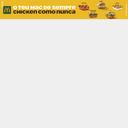
PUB.
Braga
Região
Desporto
Religião
Nacional
Internacional