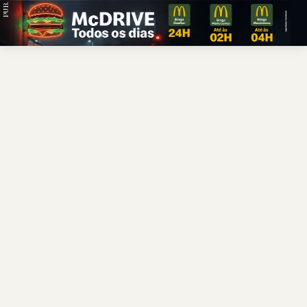
PUB.
Braga
Região
Desporto
Religião
Nacional
Internacional