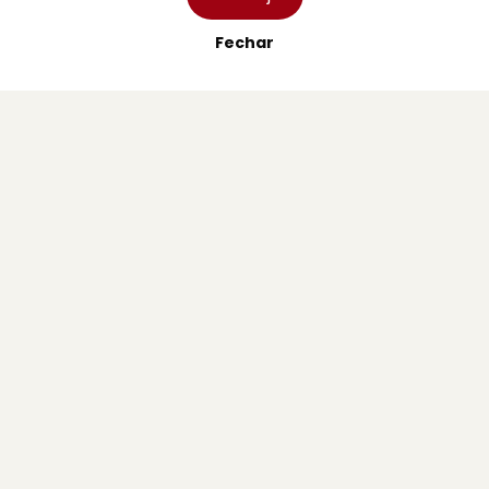
Ficha Técnica
Fechar
Estatuto Editorial
Assinaturas
Publicidade
Contactos Gerais
Redação
Departamento Comercial