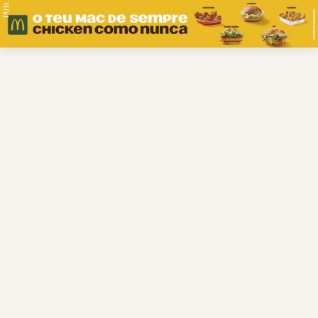
PUB.
Braga
Região
Desporto
Religião
Nacional
Internacional