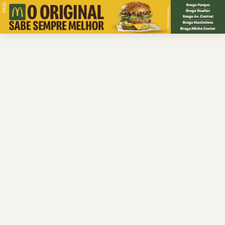
PUB.
Braga
Região
Desporto
Religião
Nacional
Internacional