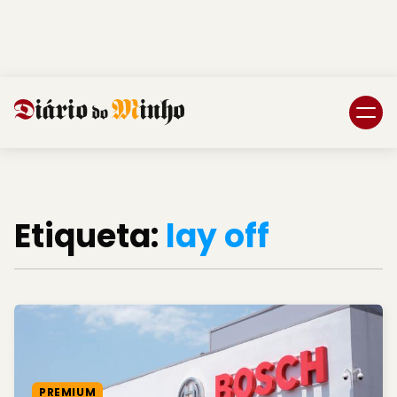
Login
Subscreva DM
Etiqueta:
lay off
PREMIUM