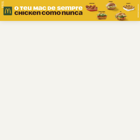
PUB.
Braga
Região
Desporto
Religião
Nacional
Internacional