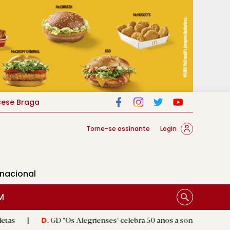
cese Braga
Torne-se assinante
Login
rnacional
M
GD “Os Alegrienses" celebra 50 anos a sonhar com «casa própria»
.