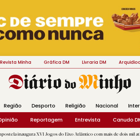
Revista Minha
Gráfica DM
Livraria DM
Arquidio
Região
Desporto
Religião
Nacional
Inte
Opinião
Reportagem
Entrevista
Canudo D
ra XVI Jogos do Eixo Atlântico com mais de dois mil atletas
|
D