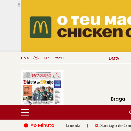
PUB.
DMtv
Hoje
18ºC
29ºC
Braga
Ao Minuto
 à inovação do mundo da moda
|
Santiago de Compostela inaugu
D.