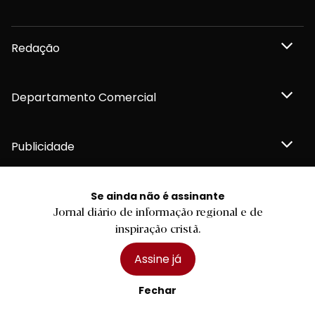
Redação
Departamento Comercial
Publicidade
Se ainda não é assinante
Jornal diário de informação regional e de
Privacidade e Cookies
inspiração cristã.
Termos e Condições
Declaração de compromisso FSC®
Política de Confidencialidade
Assine já
Editar Cookies
for tomorrow by
LKCOM
2026 Diário do Minho, Lda. © Todos os direitos reservados
Fechar