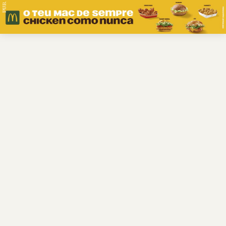
PUB.
Braga
Região
Desporto
Religião
Nacional
Internacional