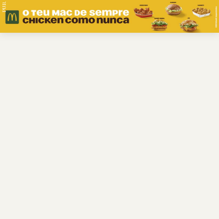
PUB.
Braga
Região
Desporto
Religião
Nacional
Internacional