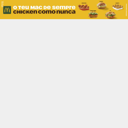
PUB.
Braga
Região
Desporto
Religião
Nacional
Internacional