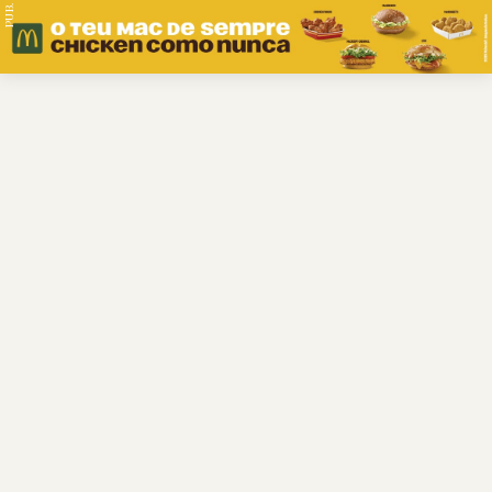
PUB.
Braga
Região
Desporto
Religião
Nacional
Internacional