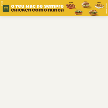
PUB.
Braga
Região
Desporto
Religião
Nacional
Internacional