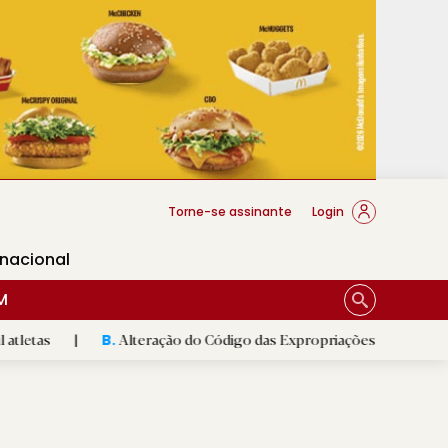
cese Braga
Torne-se assinante
Login
rnacional
M
Alteração do Código das Expropriações pode ajudar construção
B.