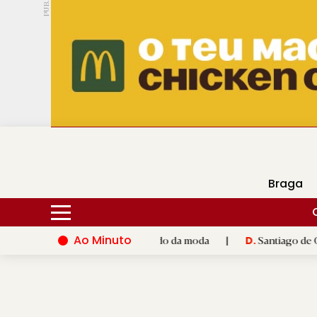
PUB.
DMtv
Hoje
16ºC
29ºC
Braga
Ao Minuto
nto e à inovação do mundo da moda
|
Santiago de Compostela i
D.