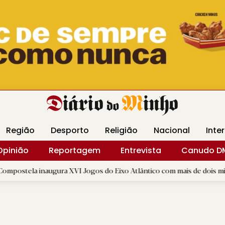
Revista Minha
Gráfica DM
Livraria DM
Arquidio
Região
Desporto
Religião
Nacional
Inte
Opinião
Reportagem
Entrevista
Canudo D
naugura XVI Jogos do Eixo Atlântico com mais de dois mil atletas
|