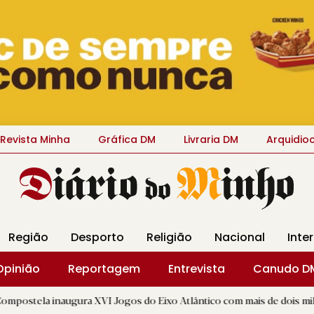
Revista Minha
Gráfica DM
Livraria DM
Arquidio
Região
Desporto
Religião
Nacional
Inte
Opinião
Reportagem
Entrevista
Canudo D
ugura XVI Jogos do Eixo Atlântico com mais de dois mil atletas
|