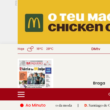
PUB.
DMtv
Hoje
16ºC
28ºC
Braga
Ao Minuto
o e à inovação do mundo da moda
|
Santiago de Compostela ina
D.