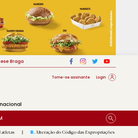
cese Braga
Torne-se assinante
Login
rnacional
M
Alteração do Código das Expropriações pode ajudar construção 
B.