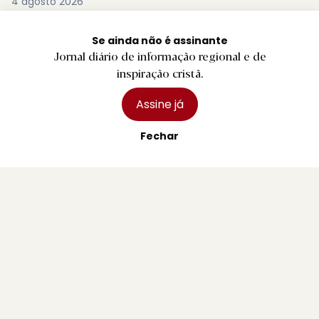
4 agosto 2026
Se ainda não é assinante
Jornal diário de informação regional e de
inspiração cristã.
Assine já
Fechar
PREMIUM
B.
Intercâmbio com cidade de Cali deixa em
Braga mural artístico
6 agosto 2026