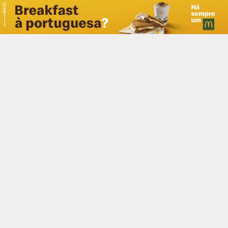
PUB.
Braga
Região
Desporto
Religião
Nacional
Internacional