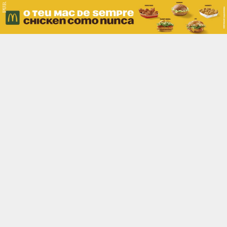
PUB.
Braga
Região
Desporto
Religião
Nacional
Internacional