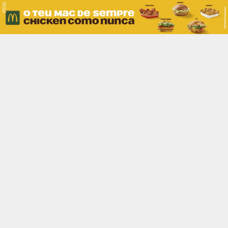
PUB.
Braga
Região
Desporto
Religião
Nacional
Internacional